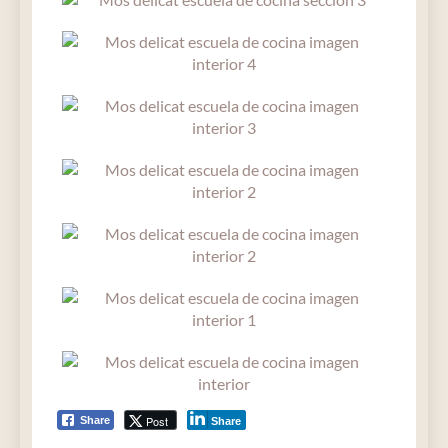
Post
Share
Share